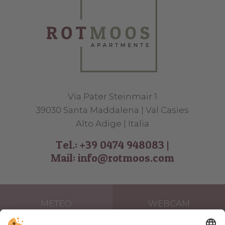
Via Pater Steinmair 1
39030 Santa Maddalena | Val Casies
Alto Adige | Italia
Tel.:
+39 0474 948083
|
Mail:
info@rotmoos.com
METEO
WEBCAM